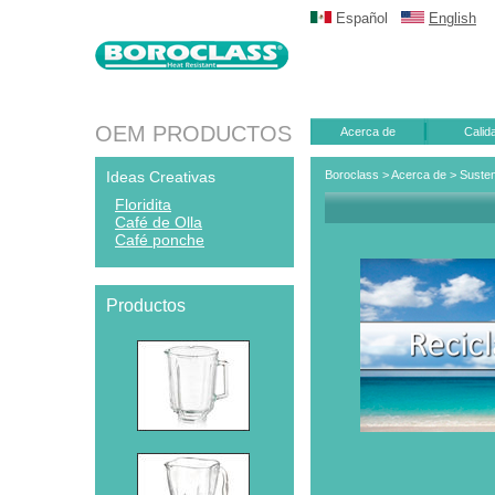
Español
English
OEM PRODUCTOS
Acerca de
Calid
Ideas Creativas
Boroclass
>
Acerca de
>
Susten
Floridita
Café de Olla
Café ponche
Productos