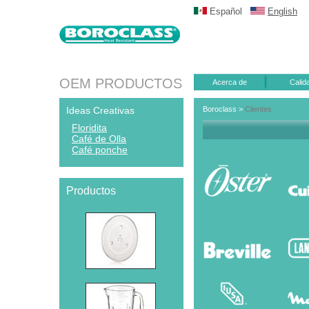
Español
English
OEM PRODUCTOS
Acerca de
Calid
Ideas Creativas
Boroclass
>
Clientes
Floridita
Café de Olla
Café ponche
Productos